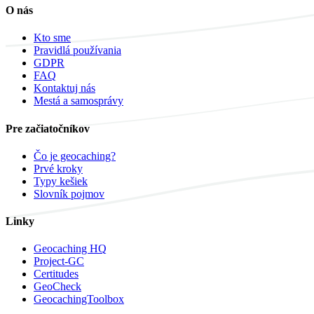
O nás
Kto sme
Pravidlá používania
GDPR
FAQ
Kontaktuj nás
Mestá a samosprávy
Pre začiatočníkov
Čo je geocaching?
Prvé kroky
Typy kešiek
Slovník pojmov
Linky
Geocaching HQ
Project-GC
Certitudes
GeoCheck
GeocachingToolbox