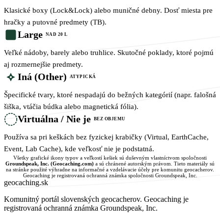
Klasické boxy (Lock&Lock) alebo muničné debny. Dosť miesta pre
hračky a putovné predmety (TB).
Large
NAD 20 L
Veľké nádoby, barely alebo truhlice. Skutočné poklady, ktoré pojmú
aj rozmernejšie predmety.
Iná (Other)
ATYPICKÁ
Špecifické tvary, ktoré nespadajú do bežných kategórií (napr. falošná
šiška, vtáčia búdka alebo magnetická fólia).
Virtuálna / Nie je
BEZ OBJEMU
Používa sa pri keškách bez fyzickej krabičky (Virtual, EarthCache,
Event, Lab Cache), kde veľkosť nie je podstatná.
Všetky grafické ikony typov a veľkostí kešiek sú duševným vlastníctvom spoločnosti
Groundspeak, Inc. (Geocaching.com)
a sú chránené autorským právom. Tieto materiály sú
na stránke použité výhradne na informačné a vzdelávacie účely pre komunitu geocacherov.
Geocaching je registrovaná ochranná známka spoločnosti Groundspeak, Inc.
geocaching
.sk
Komunitný portál slovenských geocacherov. Geocaching je
registrovaná ochranná známka Groundspeak, Inc.