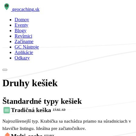
geocaching
.sk
Domov
Eventy
Blogy
Revírnici
Začíname
GC Nástroje
Aplikácie
Odkazy
Druhy kešiek
Štandardné typy kešiek
Tradičná keška
ZÁKLAD
Najrozšírenejší typ. Krabička sa nachádza priamo na súradniciach v
hlavičke listingu. Ideálna pre začiatočníkov.