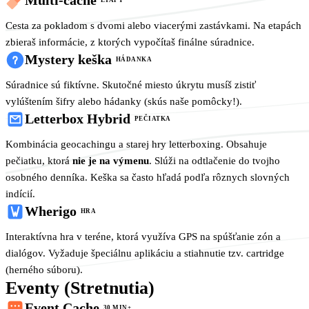
Multi-cache
ETAPY
Cesta za pokladom s dvomi alebo viacerými zastávkami. Na etapách
zbieraš informácie, z ktorých vypočítaš finálne súradnice.
Mystery keška
HÁDANKA
Súradnice sú fiktívne. Skutočné miesto úkrytu musíš zistiť
vylúštením šifry alebo hádanky (skús naše pomôcky!).
Letterbox Hybrid
PEČIATKA
Kombinácia geocachingu a starej hry letterboxing. Obsahuje
pečiatku, ktorá
nie je na výmenu
. Slúži na odtlačenie do tvojho
osobného denníka. Keška sa často hľadá podľa rôznych slovných
indícií.
Wherigo
HRA
Interaktívna hra v teréne, ktorá využíva GPS na spúšťanie zón a
dialógov. Vyžaduje špeciálnu aplikáciu a stiahnutie tzv. cartridge
(herného súboru).
Eventy (Stretnutia)
Event Cache
30 MIN+