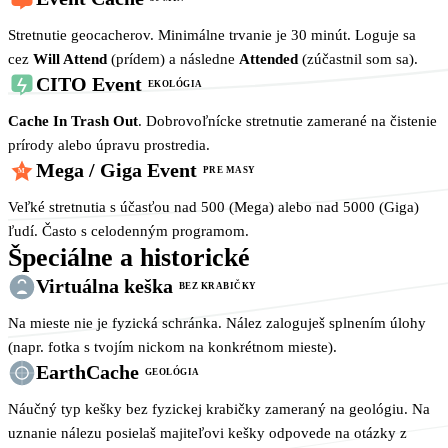
Stretnutie geocacherov. Minimálne trvanie je 30 minút. Loguje sa
cez
Will Attend
(prídem) a následne
Attended
(zúčastnil som sa).
CITO Event
EKOLÓGIA
Cache In Trash Out
. Dobrovoľnícke stretnutie zamerané na čistenie
prírody alebo úpravu prostredia.
Mega / Giga Event
PRE MASY
M
Veľké stretnutia s účasťou nad 500 (Mega) alebo nad 5000 (Giga)
ľudí. Často s celodenným programom.
Špeciálne a historické
Virtuálna keška
BEZ KRABIČKY
Na mieste nie je fyzická schránka. Nález zaloguješ splnením úlohy
(napr. fotka s tvojím nickom na konkrétnom mieste).
EarthCache
GEOLÓGIA
Náučný typ kešky bez fyzickej krabičky zameraný na geológiu. Na
uznanie nálezu posielaš majiteľovi kešky odpovede na otázky z