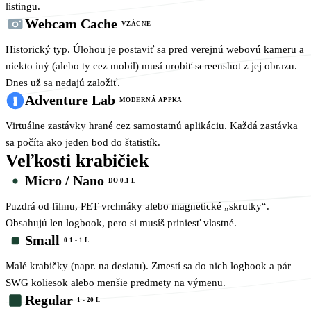
listingu.
Webcam Cache
VZÁCNE
Historický typ. Úlohou je postaviť sa pred verejnú webovú kameru a
niekto iný (alebo ty cez mobil) musí urobiť screenshot z jej obrazu.
Dnes už sa nedajú založiť.
Adventure Lab
MODERNÁ APPKA
Virtuálne zastávky hrané cez samostatnú aplikáciu. Každá zastávka
sa počíta ako jeden bod do štatistík.
Veľkosti krabičiek
Micro / Nano
DO 0.1 L
Puzdrá od filmu, PET vrchnáky alebo magnetické „skrutky“.
Obsahujú len logbook, pero si musíš priniesť vlastné.
Small
0.1 - 1 L
Malé krabičky (napr. na desiatu). Zmestí sa do nich logbook a pár
SWG koliesok alebo menšie predmety na výmenu.
Regular
1 - 20 L