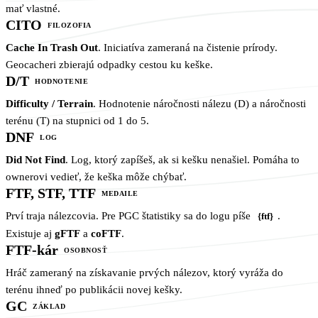
mať vlastné.
CITO
FILOZOFIA
Cache In Trash Out
. Iniciatíva zameraná na čistenie prírody.
Geocacheri zbierajú odpadky cestou ku keške.
D/T
HODNOTENIE
Difficulty / Terrain
. Hodnotenie náročnosti nálezu (D) a náročnosti
terénu (T) na stupnici od 1 do 5.
DNF
LOG
Did Not Find
. Log, ktorý zapíšeš, ak si kešku nenašiel. Pomáha to
ownerovi vedieť, že keška môže chýbať.
FTF, STF, TTF
MEDAILE
Prví traja nálezcovia. Pre PGC štatistiky sa do logu píše
.
{ftf}
Existuje aj
gFTF
a
coFTF
.
FTF-kár
OSOBNOSŤ
Hráč zameraný na získavanie prvých nálezov, ktorý vyráža do
terénu ihneď po publikácii novej kešky.
GC
ZÁKLAD