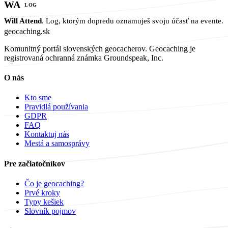
WA
LOG
Will Attend
. Log, ktorým dopredu oznamuješ svoju účasť na evente.
geocaching
.sk
Komunitný portál slovenských geocacherov. Geocaching je
registrovaná ochranná známka Groundspeak, Inc.
O nás
Kto sme
Pravidlá používania
GDPR
FAQ
Kontaktuj nás
Mestá a samosprávy
Pre začiatočníkov
Čo je geocaching?
Prvé kroky
Typy kešiek
Slovník pojmov