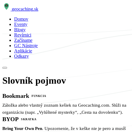
geocaching
.sk
Domov
Eventy
Blogy
Revírnici
Začíname
GC Nástroje
Aplikácie
Odkazy
Slovník pojmov
Bookmark
FUNKCIA
Záložka alebo vlastný zoznam kešiek na Geocaching.com. Slúži na
organizáciu (napr. „Vylúštené mysterky“, „Cesta na dovolenku“).
BYOP
SKRATKA
Bring Your Own Pen
. Upozornenie, že v keške nie je pero a musíš