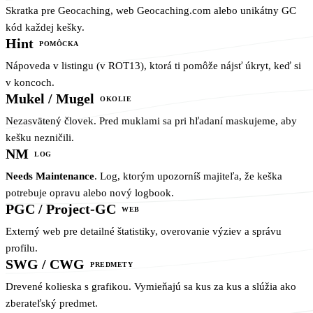
Skratka pre Geocaching, web Geocaching.com alebo unikátny GC
kód každej kešky.
Hint
POMÔCKA
Nápoveda v listingu (v ROT13), ktorá ti pomôže nájsť úkryt, keď si
v koncoch.
Mukel / Mugel
OKOLIE
Nezasvätený človek. Pred muklami sa pri hľadaní maskujeme, aby
kešku nezničili.
NM
LOG
Needs Maintenance
. Log, ktorým upozorníš majiteľa, že keška
potrebuje opravu alebo nový logbook.
PGC / Project-GC
WEB
Externý web pre detailné štatistiky, overovanie výziev a správu
profilu.
SWG / CWG
PREDMETY
Drevené kolieska s grafikou. Vymieňajú sa kus za kus a slúžia ako
zberateľský predmet.